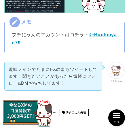
ブチにゃんのアカウントはコチラ：
@Buchinya
n79
趣味メインでたまにFXの事もツイートして
ます！聞きたいことがあったら気軽にフォ
ブチにゃん
ロー&DMお待ちしてます！
MT4・MT5
インジケーター
テクニカル分析
目次