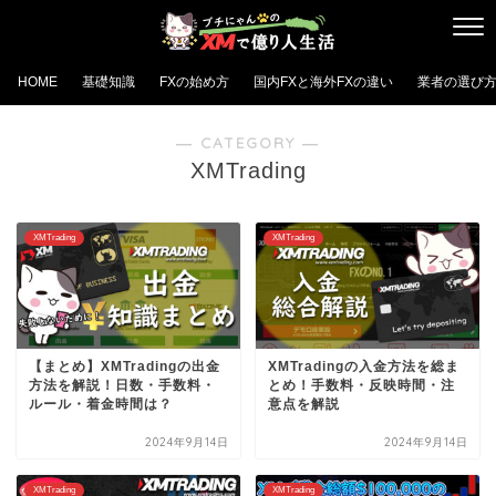
HOME
基礎知識
FXの始め方
国内FXと海外FXの違い
業者の選び
― CATEGORY ―
XMTrading
XMTrading
XMTrading
【まとめ】XMTradingの出金
XMTradingの入金方法を総ま
方法を解説！日数・手数料・
とめ！手数料・反映時間・注
ルール・着金時間は？
意点を解説
2024年9月14日
2024年9月14日
XMTrading
XMTrading