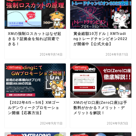
XMの強制ロスカットはなぜ起
賞金総額10万ドル｜XMTradi
きる？証拠金を知れば回避で
ngトレードチャンピオン2022
きる！
が開催中【公式大会】
2024年9月14日
2024年9月11日
XMTrading
XMTrading
【2022年4/5～5/6】XMゴー
XMのゼロ口座(Zero口座)は手
ルデンウィークプロモーショ
数料がかかる？メリット・デ
ン開催【応募方法】
メリットを解説！
2024年9月11日
2024年9月5日