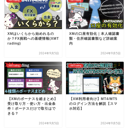
XMTrading
XMTrading
XMはいくらから始めれるの
XMの口座有効化｜本人確認書
か？FX挑戦への基礎情報(XMT
類・住所確認書類など詳細案
rading)
内
2024年9月5日
2024年9月5日
XMTrading
XMTrading
【XMのボーナスを総まとめ】
【XM利用者向け】MT4/MT5
受け取り方・使い方・出金条
のログイン方法を解説【スマ
件！ボーナスだけで取引はで
ホ対応】
きる？
2024年9月5日
2024年9月5日