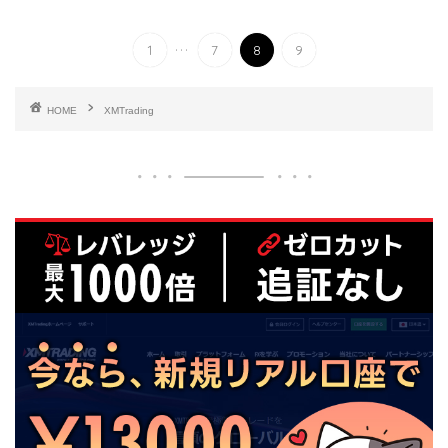
...
1
7
8
9
HOME
XMTrading