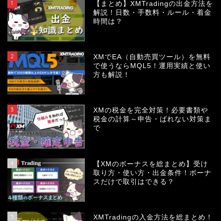
1
【まとめ】XMTradingの出金方法を
解説！日数・手数料・ルール・着金
時間は？
2
XMでEA（自動売買ツール）を無料
で使うならMQL5！運用実績と使い
方も解説！
3
XMの税金を完全対策！必要書類や
税金の計算～申告・ばれない対策ま
で
4
【XMのボーナスを総まとめ】受け
取り方・使い方・出金条件！ボーナ
スだけで取引はできる？
5
XMTradingの入金方法を総まとめ！