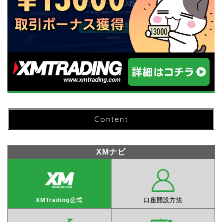
Content
XMナビ
XMTrading公式
口座開設方法