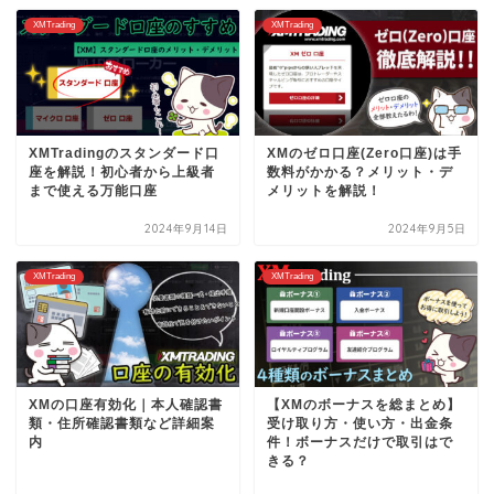
XMTrading
XMTrading
XMTradingのスタンダード口
XMのゼロ口座(Zero口座)は手
座を解説！初心者から上級者
数料がかかる？メリット・デ
まで使える万能口座
メリットを解説！
2024年9月14日
2024年9月5日
XMTrading
XMTrading
XMの口座有効化｜本人確認書
【XMのボーナスを総まとめ】
類・住所確認書類など詳細案
受け取り方・使い方・出金条
内
件！ボーナスだけで取引はで
きる？