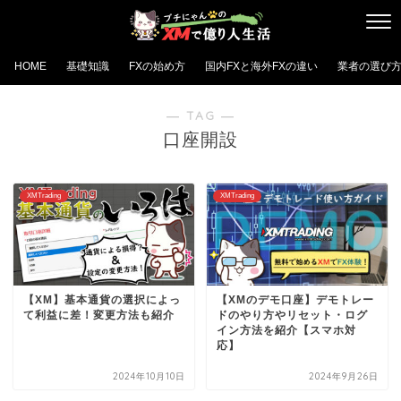
HOME
基礎知識
FXの始め方
国内FXと海外FXの違い
業者の選び
― TAG ―
口座開設
XMTrading
XMTrading
【XM】基本通貨の選択によっ
【XMのデモ口座】デモトレー
て利益に差！変更方法も紹介
ドのやり方やリセット・ログ
イン方法を紹介【スマホ対
応】
2024年10月10日
2024年9月26日