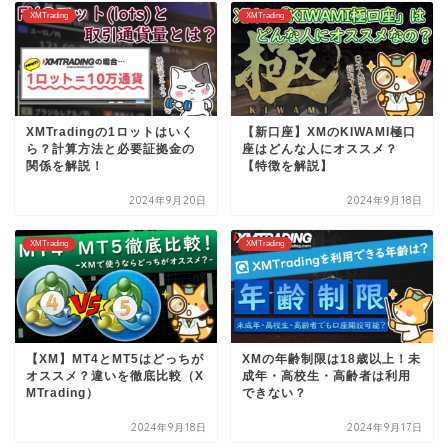
XMTrading
XMTrading
XMTradingの1ロットはいく
【新口座】XMのKIWAMI極口
ら？計算方法と必要証拠金の
座はどんな人にオススメ？
関係を解説！
【特徴を解説】
2024年9月20日
2024年9月18日
XMTrading
XMTrading
【XM】MT4とMT5はどっちが
XMの年齢制限は18歳以上！未
オススメ？違いを徹底比較（X
成年・高校生・高齢者は利用
MTrading）
できない？
2024年9月18日
2024年9月17日