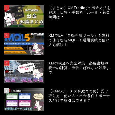
1
【まとめ】XMTradingの出金方法を
解説！日数・手数料・ルール・着金
時間は？
2
XMでEA（自動売買ツール）を無料
で使うならMQL5！運用実績と使い
方も解説！
3
XMの税金を完全対策！必要書類や
税金の計算～申告・ばれない対策ま
で
4
【XMのボーナスを総まとめ】受け
取り方・使い方・出金条件！ボーナ
スだけで取引はできる？