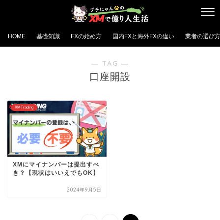
HOME
基礎知識
FXの始め方
国内FXと海外FXの違い
業者の選び
― TAG ―
口座開設
XMTrading
XMにマイナンバーは提出すべ
き？【現状はいいえでもOK】
2024年9月5日