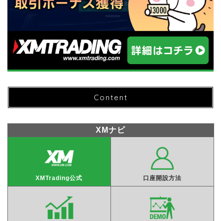
Content
XMナビ
XMTrading公式
口座開設方法