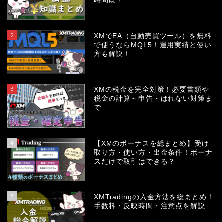
時間は？
2
XMでEA（自動売買ツール）を無料
で使うならMQL5！運用実績と使い
方も解説！
3
XMの税金を完全対策！必要書類や
税金の計算～申告・ばれない対策ま
で
4
【XMのボーナスを総まとめ】受け
取り方・使い方・出金条件！ボーナ
スだけで取引はできる？
5
XMTradingの入金方法を総まとめ！
手数料・反映時間・注意点を解説