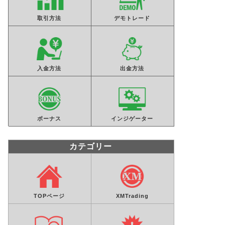
取引方法
デモトレード
XMでZuluTradeは利用不可？話題
XMでカ
のサービスを調査してみた！
おう！M
明
入金方法
出金方法
2024年12月18日
XMTrading
XMTrading
ボーナス
インジゲーター
カテゴリー
TOPページ
XMTrading
【最大1000倍】XMのレバレッジを
【最新版
解説！変更・確認方法と計算方法
できない