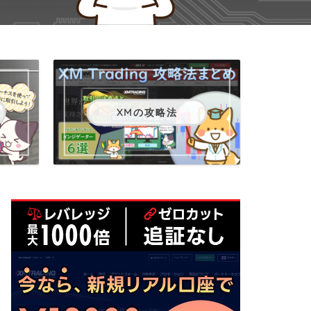
XMの攻略法
XMTrading
XMTrading