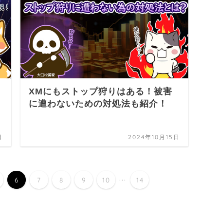
XMにもストップ狩りはある！被害
に遭わないための対処法も紹介！
日
2024年10月15日
...
6
7
8
9
10
14