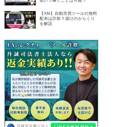
狙いで稼ぐことは可能？
XMTrading
XMTrading
【XM】自動売買ツールの無料
配布は詐欺？儲けのからくり
を解説
XMは両建て禁止？バレると凍結？
XMのク
安全な両建てのやり方と注意点を解
何？状況
説！
2024年12月3日
next