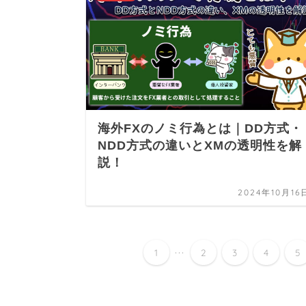
海外FXのノミ行為とは｜DD方式・
NDD方式の違いとXMの透明性を解
説！
2024年10月16
...
1
2
3
4
5