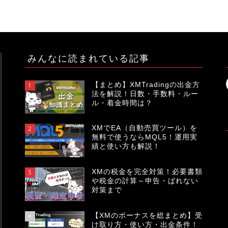
みんなに読まれている記事
【まとめ】XMTradingの出金方
1
法を解説！日数・手数料・ルー
ル・着金時間は？
XMでEA（自動売買ツール）を
2
無料で使うならMQL5！運用実
績と使い方も解説！
XMの税金を完全対策！必要書類
3
や税金の計算～申告・ばれない
対策まで
【XMのボーナスを総まとめ】受
4
け取り方・使い方・出金条件！