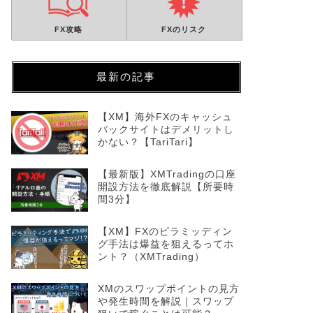
は？
処法
FX攻略
FXのリスク
2024年12月11日
最新の記事
XMTrading
XMTrading
【XM】海外FXのキャッシュ
バックサイトはデメリットし
かない？【TariTari】
【最新版】XMTradingの口座
開設方法を徹底解説【所要時
間3分】
XMでMT4・MT5をダウンロード/イ
XMTra
ンストールする方法！使い方とでき
や使い方
【XM】FXのピラミッディン
グ手法は爆益を狙えるってホ
ない時の対処法！
ント？（XMTrading）
2024年12月5日
XMのスワップポイントの見方
や発生時間を解説｜スワップ