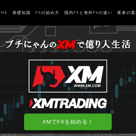
OME
基礎知識
FXの始め方
国内FXと海外FXの違い
業者の選
XMでFXを始める！