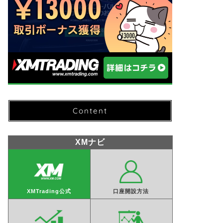
【最新版】XMTradingの口座開設方
XMのス
法を徹底解説【所要時間3分】
生時間を
ことは可
Content
2024年12月27日
XMナビ
XMTrading
XMTrading
XMTrading公式
口座開設方法