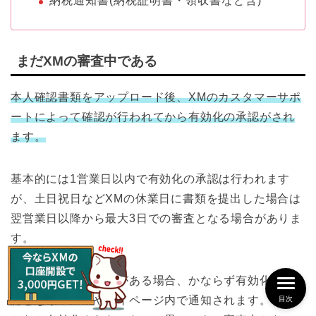
納税通知書(納税証明書・領収書など含)
まだXMの審査中である
本人確認書類をアップロード後、XMのカスタマーサポ
ートによって確認が行われてから有効化の承認がされ
ます。
基本的には1営業日以内で有効化の承認は行われます
が、土日祝日などXMの休業日に書類を提出した場合は
翌営業日以降から最大3日での審査となる場合がありま
す。
提出した書類に問題がある場合、かならず有効化不承
認となりメールやマイページ内で通知されます。「な
目次