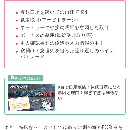
複数口座を跨いでの両建て取引
裁定取引(アービトラージ)
ネットワークや接続遅延を意図した取引
ボーナスの悪用(重複受け取り等)
本人確認書類の偽造や入力情報の不正
窓開け・窓埋めを狙った繰り返しのハイレ
バトレード
XMで口座凍結・休眠口座になる
原因と理由！稼ぎすぎは関係な
い
また、特殊なケースとしては過去に別の海外FX業者を