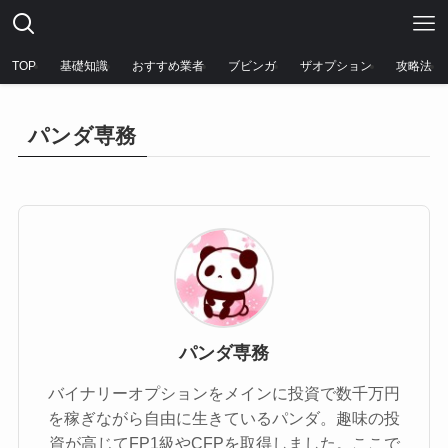
TOP
基礎知識
おすすめ業者
ブビンガ
ザオプション
攻略法
パンダ専務
パンダ専務
バイナリーオプションをメインに投資で数千万円
を稼ぎながら自由に生きているパンダ。趣味の投
資が高じてFP1級やCFPを取得しました。ここで