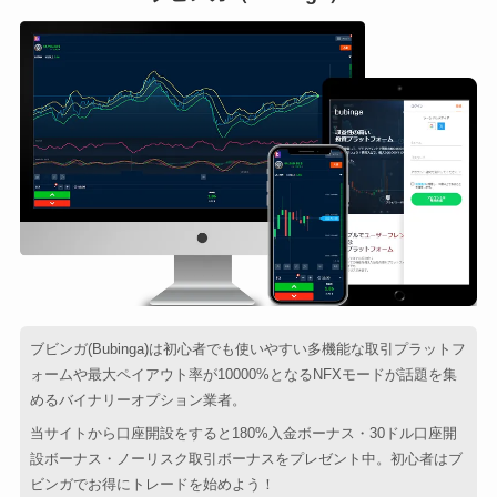
ブビンガ(Bubinga)は初心者でも使いやすい多機能な取引プラットフ
ォームや最大ペイアウト率が10000%となるNFXモードが話題を集
めるバイナリーオプション業者。
当サイトから口座開設をすると180%入金ボーナス・30ドル口座開
設ボーナス・ノーリスク取引ボーナスをプレゼント中。初心者はブ
ビンガでお得にトレードを始めよう！