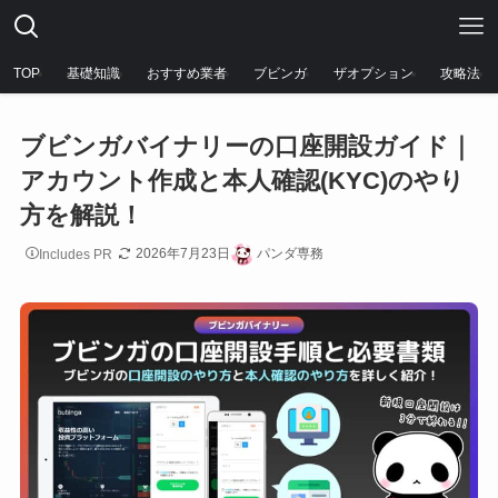
TOP
基礎知識
おすすめ業者
ブビンガ
ザオプション
攻略法
ブビンガバイナリーの口座開設ガイド｜
アカウント作成と本人確認(KYC)のやり
方を解説！
2026年7月23日
パンダ専務
Includes PR