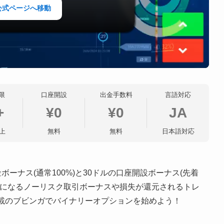
公式ページへ移動
限
口座開設
出金手数料
言語対応
+
¥0
¥0
JA
上
無料
無料
日本語対応
ボーナス(通常100%)と30ドルの口座開設ボーナス(先着
料になるノーリスク取引ボーナスや損失が還元されるトレ
載のブビンガでバイナリーオプションを始めよう！