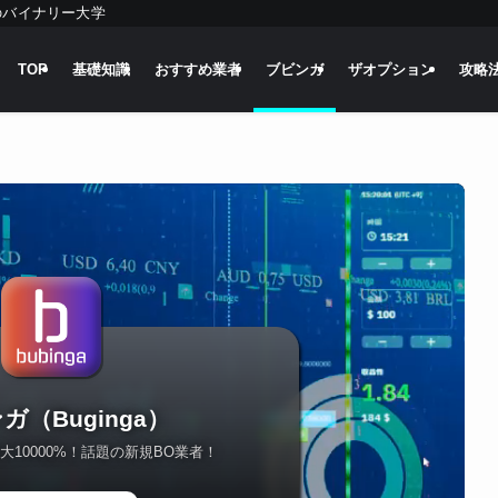
のバイナリー大学
TOP
基礎知識
おすすめ業者
ブビンガ
ザオプション
攻略
ガ（Buginga）
10000%！話題の新規BO業者！