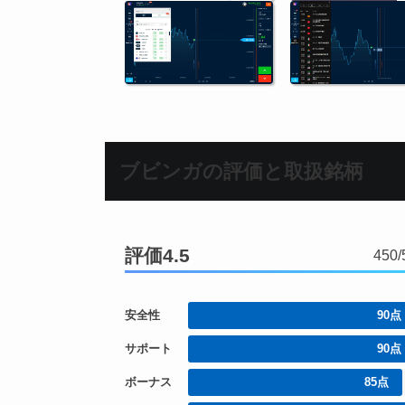
ブビンガの評価と取扱銘柄
評価4.5
450
90点
安全性
90点
サポート
85点
ボーナス