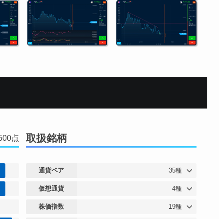
取扱銘柄
/500点
通貨ペア
35種
仮想通貨
4種
株価指数
19種