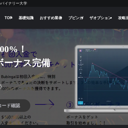
のバイナリー大学
TOP
基礎知識
おすすめ業者
ブビンガ
ザオプション
攻略
00%！
ボーナス完備
う
コード確認