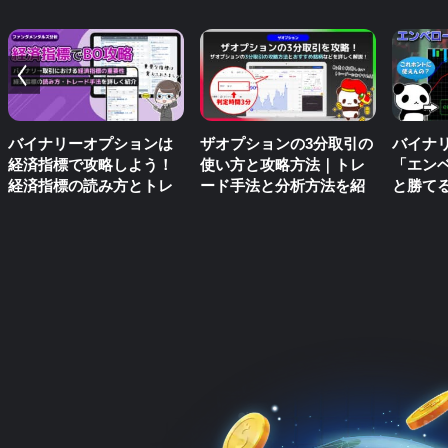
バイナリーオプションは
ザオプションの3分取引の
バイナ
経済指標で攻略しよう！
使い方と攻略方法｜トレ
「エン
経済指標の読み方とトレ
ード手法と分析方法を紹
と勝て
ード方法を解説
介！
の？