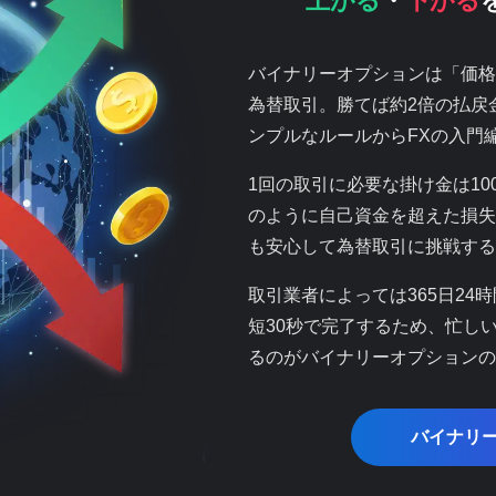
上がる
・
下がる
バイナリーオプションは「価格
為替取引。勝てば約2倍の払戻
ンプルなルールからFXの入門
1回の取引に必要な掛け金は10
のように自己資金を超えた損失
も安心して為替取引に挑戦する
取引業者によっては365日24
短30秒で完了するため、忙し
るのがバイナリーオプションの
バイナリ