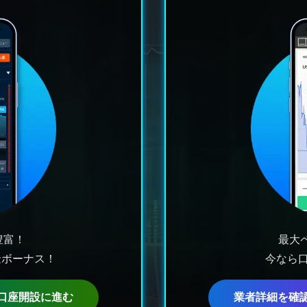
豊富！
最大
金ボーナス！
今なら口
口座開設に進む
業者詳細を確