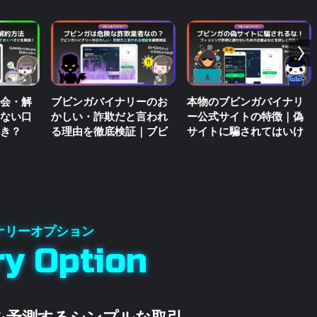
会・解
ブビンガバイナリーのお
本物のブビンガバイナリ
ない口
かしい・詐欺だと言われ
ー公式サイトの特徴｜偽
き？
る理由を徹底検証｜ブビ
サイトに騙されてはいけ
ンガを利用した詐欺が増
ない理由
えてる！？
ry Option