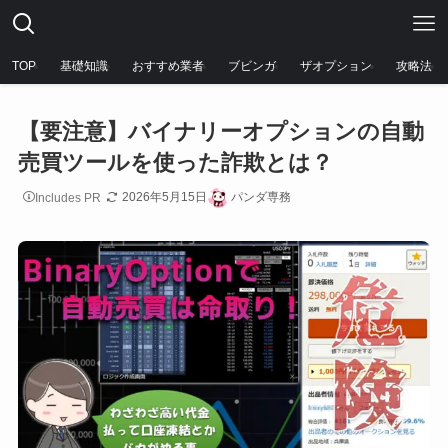
TOP
基礎知識
おすすめ業者
ブビンガ
ザオプション
攻略法
【要注意】バイナリーオプションの自動
売買ツールを使った詐欺とは？
2026年5月15日
パンダ専務
Includes PR