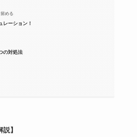
に留める
ュレーション！
つの対処法
解説】