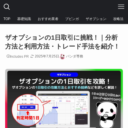
TOP
基礎知識
おすすめ業者
ブビンガ
ザオプション
攻略法
ザオプションの1日取引に挑戦！｜分析
方法と利用方法・トレード手法を紹介！
2025年7月25日
パンダ専務
Includes PR